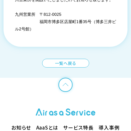
九州営業所 〒812-0025
福岡市博多区店屋町
1
番
35
号（博多三井ビ
ル
2
号館）
一覧へ戻る
お知らせ
AaaSとは
サービス特長
導入事例