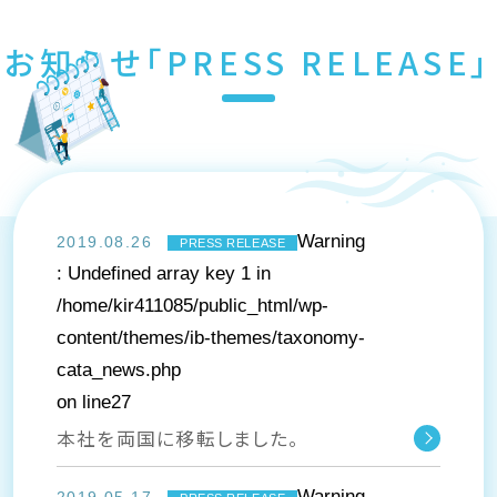
お知らせ「PRESS RELEASE」
Warning
2019.08.26
PRESS RELEASE
: Undefined array key 1 in
/home/kir411085/public_html/wp-
content/themes/ib-themes/taxonomy-
cata_news.php
on line
27
本社を両国に移転しました。
Warning