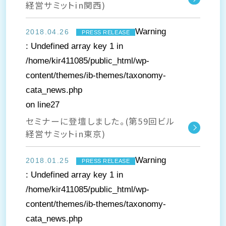
経営サミットin関西)
Warning
2018.04.26
PRESS RELEASE
: Undefined array key 1 in
/home/kir411085/public_html/wp-
content/themes/ib-themes/taxonomy-
cata_news.php
on line
27
セミナーに登壇しました。(第59回ビル
経営サミットin東京)
Warning
2018.01.25
PRESS RELEASE
: Undefined array key 1 in
/home/kir411085/public_html/wp-
content/themes/ib-themes/taxonomy-
cata_news.php