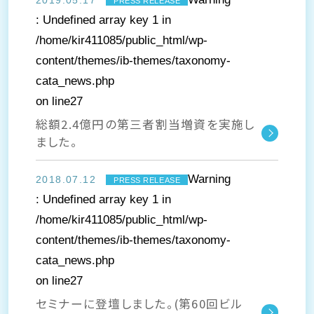
2019.05.17
PRESS RELEASE
: Undefined array key 1 in
/home/kir411085/public_html/wp-
content/themes/ib-themes/taxonomy-
cata_news.php
on line
27
総額2.4億円の第三者割当増資を実施し
ました。
Warning
2018.07.12
PRESS RELEASE
: Undefined array key 1 in
/home/kir411085/public_html/wp-
content/themes/ib-themes/taxonomy-
cata_news.php
on line
27
セミナーに登壇しました。(第60回ビル