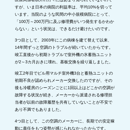
すが、いま日本の病院の利益率は、平均10%を切って
います。当院のような民間の中小規模病院にとって、
「100万～200万円に及ぶ修理費がいつ発生するかわか
らない」という状況は、できるだけ避けたいのです。
3つ目として、2003年にこの病棟を建て替えて以来、
14年間ずっと空調のトラブルが続いていたからです。
竣工直後から初期トラブルで室外機の氷蓄熱ユニット
が2～3カ月おきに壊れ、基板交換を繰り返しました。
竣工2年目でビル用マルチ室外機3台と蓄熱ユニットの
初期不良が認められメーカー交換したのですが、その
後も冷暖房のシーズンごとに1回以上はどこかの空調が
故障する状況が続き、メーカーから派遣される修理担
当者が以前の故障履歴を共有していないことが不安で
あり不満でもありました。
4つ目として、この空調のメーカーに、長期での安定稼
動に責任をもつ姿勢が感じられなかったからです。