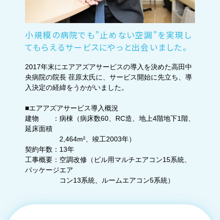
小規模の病院でも"止めない空調"を実現し
てもらえるサービスにやっと出会いました。
2017年末にエアアズアサービスの導入を決めた高田中
央病院の院長 荏原太氏に、サービス開始に先立ち、導
入決定の経緯をうかがいました。
■エアアズアサービス導入概況
建物 ：病棟（病床数60、RC造、地上4階地下1階、
延床面積
2,464m²、竣工2003年）
契約年数：13年
工事概要：空調改修（ビル用マルチエアコン15系統、
パッケージエア
コン13系統、ルームエアコン5系統）